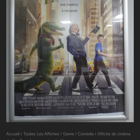
Accueil
/
Toutes Les Affiches
/
Genre
/
Comédie
/ Affiche de cinéma