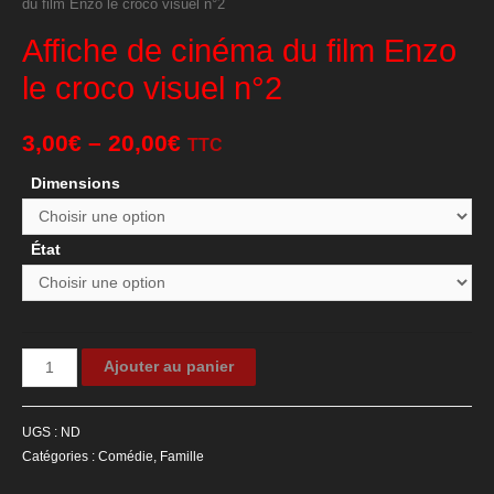
du film Enzo le croco visuel n°2
Affiche de cinéma du film Enzo
le croco visuel n°2
3,00
€
–
20,00
€
TTC
Dimensions
État
quantité
Ajouter au panier
de
Affiche
UGS :
ND
de
Catégories :
Comédie
,
Famille
cinéma