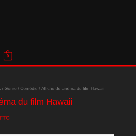
0
s
/
Genre
/
Comédie
/ Affiche de cinéma du film Hawaii
néma du film Hawaii
TTC