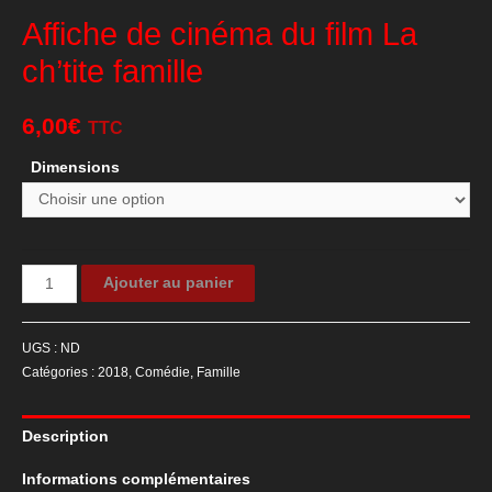
Affiche de cinéma du film La
ch’tite famille
6,00
€
TTC
Dimensions
quantité
Ajouter au panier
de
Affiche
UGS :
ND
de
Catégories :
2018
,
Comédie
,
Famille
cinéma
du
Description
film
La
Informations complémentaires