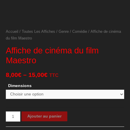
Accueil
/
Toutes Les Affiches
/
Genre
/
Comédie
/ Affiche de cinéma
du film Maestro
Affiche de cinéma du film
Maestro
8,00
€
–
15,00
€
TTC
Dimensions
quantité
Ajouter au panier
de
Affiche