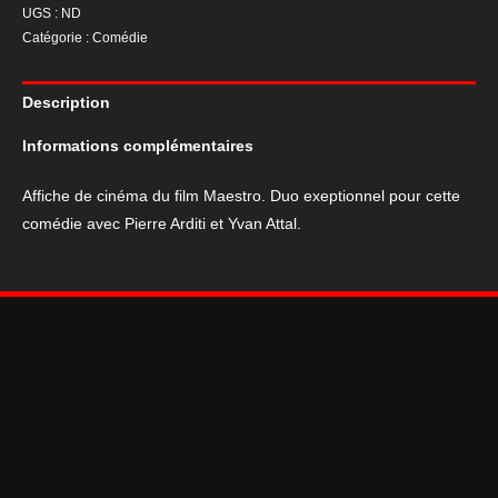
UGS :
ND
de
Catégorie :
Comédie
cinéma
du
Description
film
Maestro
Informations complémentaires
Affiche de cinéma du film Maestro. Duo exeptionnel pour cette
comédie avec Pierre Arditi et Yvan Attal.