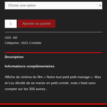
quantité
Ajouter au panier
de
Affiche
UGS :
ND
de
Catégories :
2023
,
Comédie
cinéma
du
Description
film
"Notre
Informations complémentaires
tout
petit
Affiche de cinéma du film « Notre tout petit petit mariage ». Max
petit
et Lou décide de se marier en petit comité, mais c’était sans
mariage"
compter sur les 300 autres…