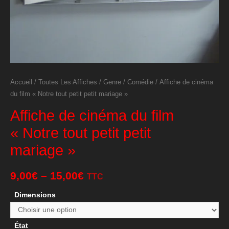
Accueil
/
Toutes Les Affiches
/
Genre
/
Comédie
/ Affiche de cinéma
du film « Notre tout petit petit mariage »
Affiche de cinéma du film
« Notre tout petit petit
mariage »
9,00
€
–
15,00
€
TTC
Dimensions
État