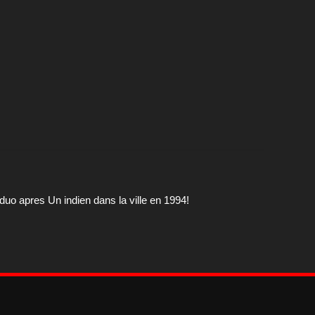
 duo apres Un indien dans la ville en 1994!