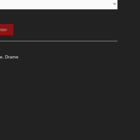
nier
e
,
Drame