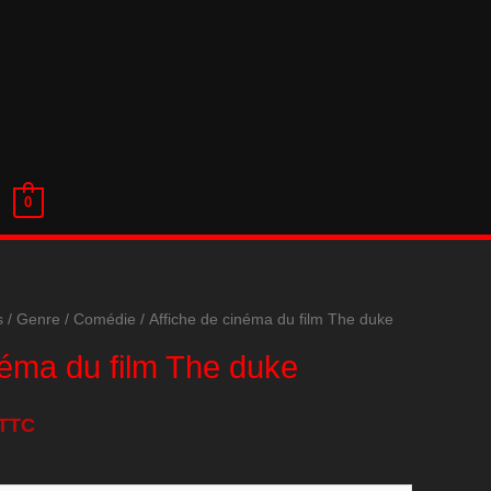
0
s
/
Genre
/
Comédie
/ Affiche de cinéma du film The duke
néma du film The duke
TTC