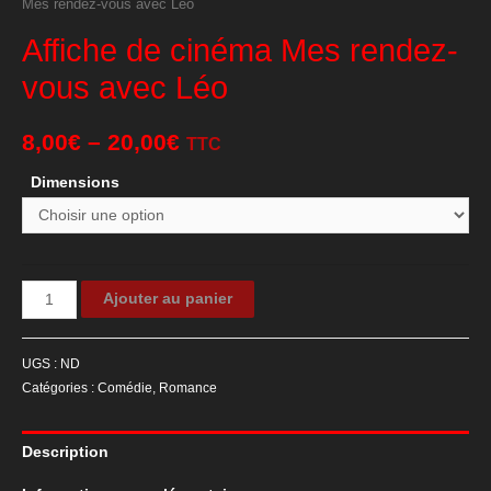
Mes rendez-vous avec Léo
Affiche de cinéma Mes rendez-
vous avec Léo
8,00
€
–
20,00
€
TTC
Dimensions
quantité
Ajouter au panier
de
Affiche
UGS :
ND
de
Catégories :
Comédie
,
Romance
cinéma
Mes
Description
rendez-
vous