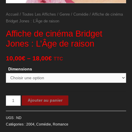
Accueil
/
Toutes Les Affiches
/
Genre
/
Comédie
/ Affiche de cinéma
Bridget Jones : L’Âge de raison
Affiche de cinéma Bridget
Jones : L’Âge de raison
10,00
€
–
18,00
€
TTC
Dimensions
quantité
Ajouter au panier
de
Affiche
UGS :
ND
de
Catégories :
2004
,
Comédie
,
Romance
cinéma