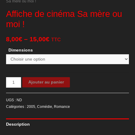
Sa mère ou moi !
Affiche de cinéma Sa mère ou
moi !
8,00
€
–
15,00
€
TTC
Dimensions
quantité
Ajouter au panier
de
Affiche
UGS :
ND
de
Catégories :
2005
,
Comédie
,
Romance
cinéma
Sa
Description
mère
ou