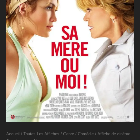
Accueil
/
Toutes Les Affiches
/
Genre
/
Comédie
/ Affiche de cinéma