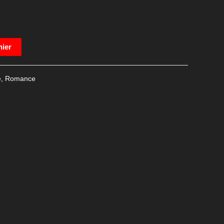
nier
e
,
Romance