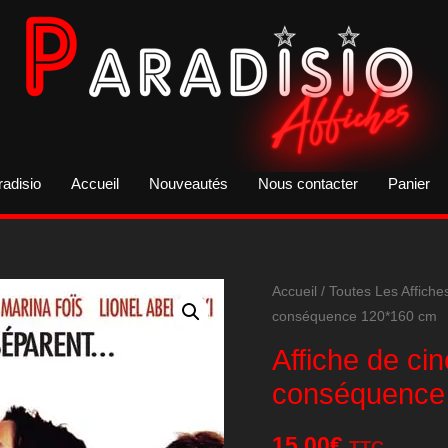
radisio
Accueil
Nouveautés
Nous contacter
Panier
Accueil
/
Toutes Les Affiche
conséquence 120*160 cm
Affiche de ci
conséquence
15,00
€
TTC