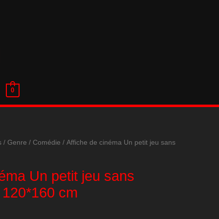
0
s
/
Genre
/
Comédie
/ Affiche de cinéma Un petit jeu sans
néma Un petit jeu sans
 120*160 cm