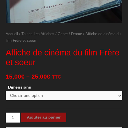
Accueil
/
Toutes Les Affiches
/
Genre
/
Drame
/ Affiche de cinéma du
film Frère et soeur
Affiche de cinéma du film Frère
et soeur
15,00
€
–
25,00
€
TTC
Dimensions
quantité
Ajouter au panier
de