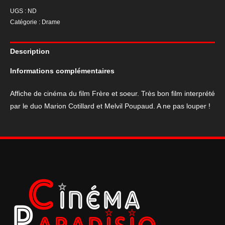
Affiche
UGS :
ND
de
Catégorie :
Drame
cinéma
du
Description
film
Frère
Informations complémentaires
et
soeur
Affiche de cinéma du film Frère et soeur. Très bon film interprété
par le duo Marion Cotillard et Melvil Poupaud. A ne pas louper !