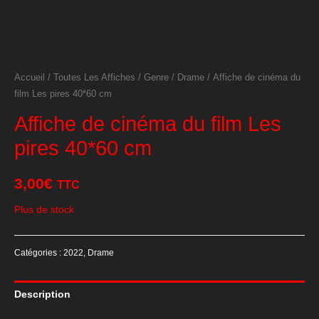
Accueil
/
Toutes Les Affiches
/
Genre
/
Drame
/ Affiche de cinéma du
film Les pires 40*60 cm
Affiche de cinéma du film Les
pires 40*60 cm
3,00
€
TTC
Plus de stock
Catégories :
2022
,
Drame
Description