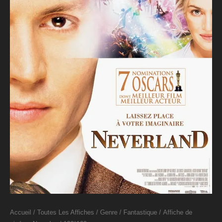
Accueil
/
Toutes Les Affiches
/
Genre
/
Fantastique
/ Affiche de