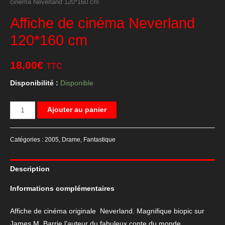
cinéma Neverland 120*160 cm
Affiche de cinéma Neverland
120*160 cm
18,00
€
TTC
Disponibilité :
Disponible
quantité
Ajouter au panier
de
Affiche
Catégories :
2005
,
Drame
,
Fantastique
de
cinéma
Description
Neverland
120*160
Informations complémentaires
cm
Affiche de cinéma originale Neverland. Magnifique biopic sur
James M. Barrie l’auteur du fabuleux conte du monde