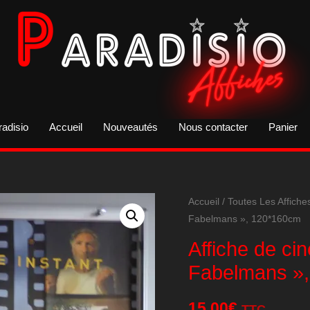
radisio
Accueil
Nouveautés
Nous contacter
Panier
Accueil
/
Toutes Les Affiche
Fabelmans », 120*160cm
Affiche de ci
Fabelmans »
15,00
€
TTC