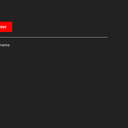
nier
rame