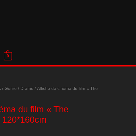
0
s
/
Genre
/
Drame
/ Affiche de cinéma du film « The
néma du film « The
, 120*160cm