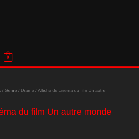
0
s
/
Genre
/
Drame
/ Affiche de cinéma du film Un autre
néma du film Un autre monde