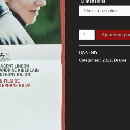
Dimensions
quantité
Ajouter au pa
de
Affiche
UGS :
ND
de
Catégories :
2022
,
Drame
cinéma
du
film
Un
autre
monde