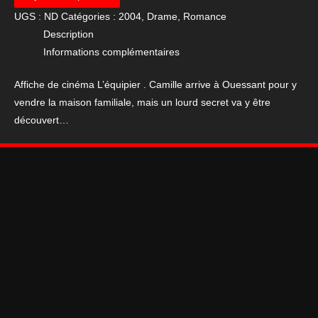
Affiche
UGS :
ND
Catégories :
2004
,
Drame
,
Romance
de
Description
cinéma
Informations complémentaires
L'équipier
Affiche de cinéma L’équipier . Camille arrive à Ouessant pour y
vendre la maison familiale, mais un lourd secret va y être
découvert…