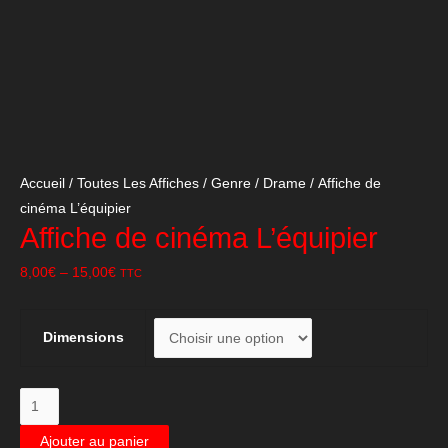
Accueil
/
Toutes Les Affiches
/
Genre
/
Drame
/ Affiche de
cinéma L’équipier
Affiche de cinéma L’équipier
8,00
€
–
15,00
€
TTC
Dimensions
quantité
de
Ajouter au panier