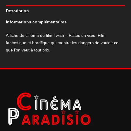
du
Description
film
I
Informations complémentaires
wish
-
Affiche de cinéma du film I wish – Faites un vœu. Film
Faites
fantastique et horrifique qui montre les dangers de vouloir ce
un
que l’on veut à tout prix.
vœu