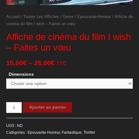
Accueil
/
Toutes Les Affiches
/
Genre
/
Epouvante-Horreur
/ Affiche de
cinéma du film I wish – Faites un vœu
Affiche de cinéma du film I wish
– Faites un vœu
15,00
€
–
25,00
€
TTC
Dimensions
quantité
Ajouter au panier
de
Affiche
UGS :
ND
de
Catégories :
Epouvante-Horreur
,
Fantastique
,
Thriller
cinéma