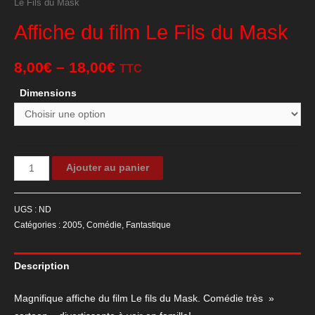
Le Fils du Mask
Affiche du film Le Fils du Mask
8,00
€
–
18,00
€
TTC
Dimensions
quantité
Ajouter au panier
de
Affiche
UGS :
ND
du
Catégories :
2005
,
Comédie
,
Fantastique
film
Le
Description
Fils
du
Magnifique affiche du film Le fils du Mask. Comédie très »
Mask