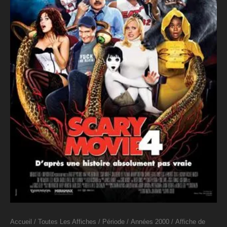
Accueil
/
Toutes Les Affiches
/
Période
/
Années 2000
/ Affiche de