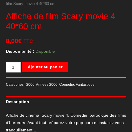
film Scary movie 4 40*60 cm
Affiche de film Scary movie 4
40*60 cm
8,00
€
TTC
Disponibilité :
Disponible
quantité
Ajouter au panier
de
Affiche
Catégories :
2006
,
Années 2000
,
Comédie
,
Fantastique
de
film
Description
Scary
movie
Affiche de cinéma Scary movie 4. Comédie parodique des films
4
d’horreurs .Avant tout préparez votre pop-corn et installez vous
40*60
tranquillement …
cm