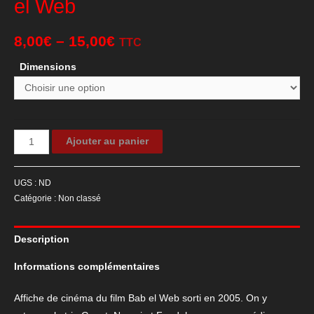
el Web
8,00
€
–
15,00
€
TTC
Dimensions
quantité
Ajouter au panier
de
Affiche
UGS :
ND
de
Catégorie :
Non classé
cinéma
du
Description
film
Bab
Informations complémentaires
el
Web
Affiche de cinéma du film Bab el Web sorti en 2005. On y