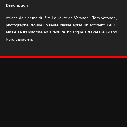
Description
du
film
Affiche de cinema du film Le lièvre de Vatanen . Tom Vatanen,
Le
photographe, trouve un lièvre blessé après un accident. Leur
lièvre
amitié se transforme en aventure initiatique à travers le Grand
de
Nord canadien.
Vatanen
40*
60
cm