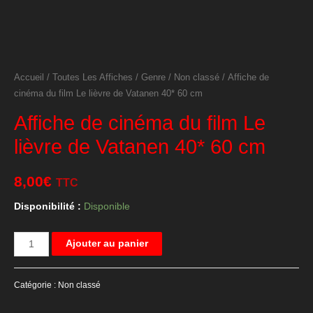
Accueil
/
Toutes Les Affiches
/
Genre
/
Non classé
/ Affiche de
cinéma du film Le lièvre de Vatanen 40* 60 cm
Affiche de cinéma du film Le
lièvre de Vatanen 40* 60 cm
8,00
€
TTC
Disponibilité :
Disponible
quantité
Ajouter au panier
de
Affiche
Catégorie :
Non classé
de
cinéma