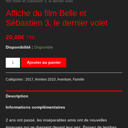
film Belle et Sébastien 3, le dernier volet
Affiche du film Belle et
Sébastien 3, le dernier volet
20,00
€
TTC
Disponibilité :
Disponible
quantité
Ajouter au panier
de
Affiche
Catégories :
2017
,
Années 2010
,
Aventure
,
Famille
du
film
Description
Belle
et
Informations complémentaires
Sébastien
3,
2 ans ont passé, les inséparables amis ont de nouvelles
le
épreuves qui se dressent devant leur nez. Passez de tendres