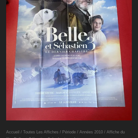
Accueil
/
Toutes Les Affiches
/
Période
/
Années 2010
/ Affiche du