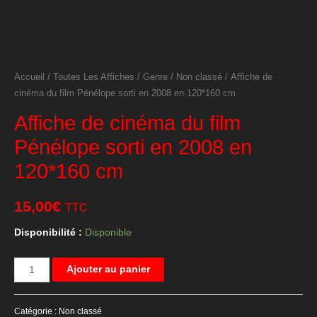
Accueil
/
Toutes Les Affiches
/
Genre
/
Non classé
/ Affiche de
cinéma du film Pénélope sorti en 2008 en 120*160 cm
Affiche de cinéma du film
Pénélope sorti en 2008 en
120*160 cm
15,00
€
TTC
Disponibilité :
Disponible
quantité
Ajouter au panier
de
Affiche
Catégorie :
Non classé