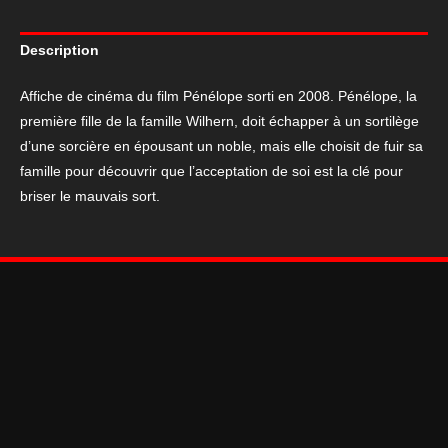
de
cinéma
Description
du
film
Affiche de cinéma du film Pénélope sorti en 2008. Pénélope, la
Pénélope
première fille de la famille Wilhern, doit échapper à un sortilège
sorti
d’une sorcière en épousant un noble, mais elle choisit de fuir sa
en
famille pour découvrir que l’acceptation de soi est la clé pour
2008
briser le mauvais sort.
en
120*160
cm