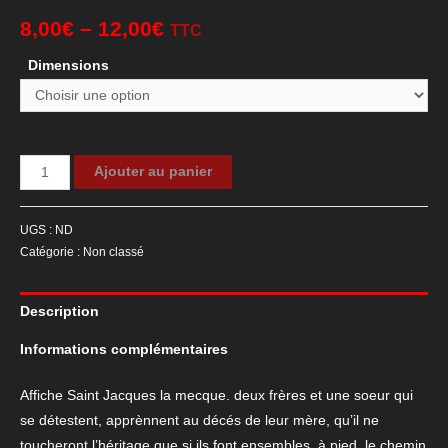
8,00
€
–
12,00
€
TTC
Dimensions
quantité
Ajouter au panier
de
Affiche
UGS :
ND
de
Catégorie :
Non classé
cinéma
du
Description
film
"Saint
Informations complémentaires
Jacques
la
Affiche Saint Jacques la mecque. deux frères et une soeur qui
Mecque"
se détestent, apprènnent au décés de leur mère, qu’il ne
toucheront l’héritage que si ils font ensembles, à pied, le chemin