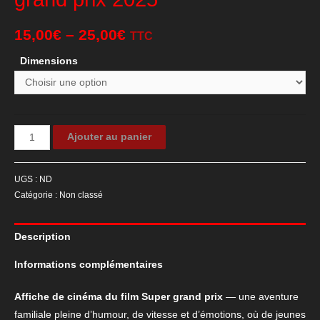
15,00
€
–
25,00
€
TTC
Dimensions
quantité
Ajouter au panier
de
Affiche
UGS :
ND
de
Catégorie :
Non classé
cinéma
du
Description
film
Super
Informations complémentaires
grand
prix
Affiche de cinéma du film Super grand prix
— une aventure
2025
familiale pleine d’humour, de vitesse et d’émotions, où de jeunes