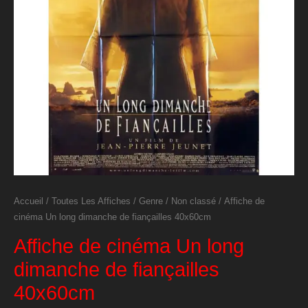
Accueil
/
Toutes Les Affiches
/
Genre
/
Non classé
/ Affiche de
cinéma Un long dimanche de fiançailles 40x60cm
Affiche de cinéma Un long
dimanche de fiançailles
40x60cm