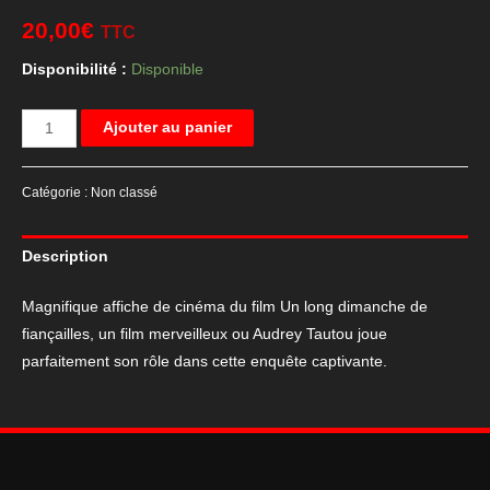
20,00
€
TTC
Disponibilité :
Disponible
quantité
Ajouter au panier
de
Affiche
Catégorie :
Non classé
de
cinéma
Description
Un
long
Magnifique affiche de cinéma du film Un long dimanche de
dimanche
fiançailles, un film merveilleux ou Audrey Tautou joue
de
parfaitement son rôle dans cette enquête captivante.
fiançailles
40x60cm