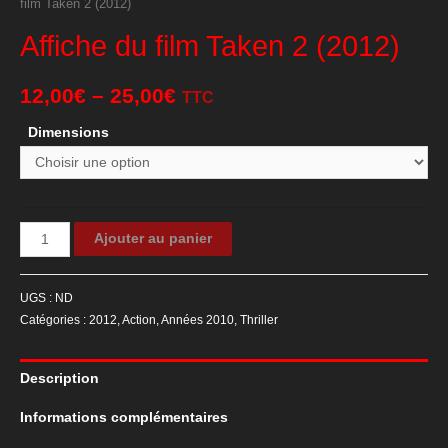
film Taken 2 (2012)
Affiche du film Taken 2 (2012)
12,00
€
–
25,00
€
TTC
Dimensions
quantité
Ajouter au panier
de
Affiche
UGS :
ND
du
Catégories :
2012
,
Action
,
Années 2010
,
Thriller
film
Taken
Description
2
(2012)
Informations complémentaires