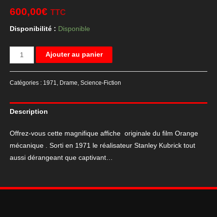
600,00
€
TTC
Disponibilité :
Disponible
quantité
Ajouter au panier
de
Affiche
Catégories :
1971
,
Drame
,
Science-Fiction
de
cinéma
Description
originale
Orange
Offrez-vous cette magnifique affiche originale du film Orange
mécanique
mécanique . Sorti en 1971 le réalisateur Stanley Kubrick tout
120*160
aussi dérangeant que captivant…
cm