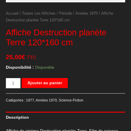
Accueil
/
Toutes Les Affiches
/
Période
/
Années 1970
/ Affiche
Destruction planète Terre 120*160 cm
Affiche Destruction planète
Terre 120*160 cm
25,00
€
TTC
Disponibilité :
Disponible
quantité
Ajouter au panier
de
Affiche
Catégories :
1977
,
Années 1970
,
Science-Fiction
Destruction
planète
Description
Terre
120*160
Affiche de cinéma Destruction planète Terre. Film de science-