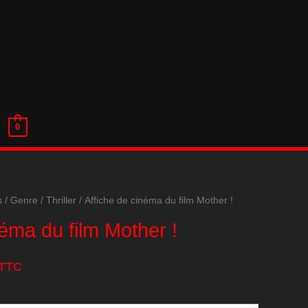
0
s
/
Genre
/
Thriller
/ Affiche de cinéma du film Mother !
néma du film Mother !
TTC