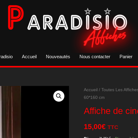
radisio
Accueil
Nouveautés
Nous contacter
Panier
Accueil
/
Toutes Les Affiche
60*160 cm
Affiche de c
15,00
€
TTC