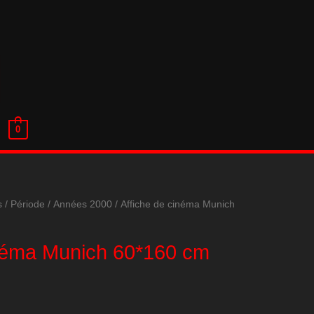
0
s
/
Période
/
Années 2000
/ Affiche de cinéma Munich
inéma Munich 60*160 cm