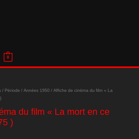
0
s
/
Période
/
Années 1950
/ Affiche de cinéma du film « La
)
néma du film « La mort en ce
75 )