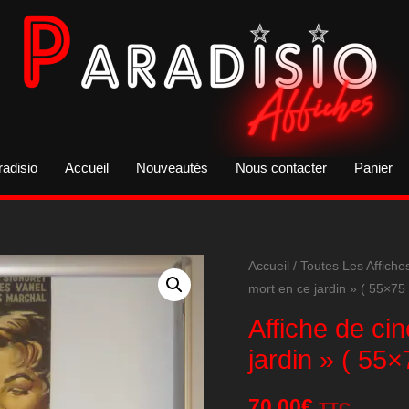
radisio
Accueil
Nouveautés
Nous contacter
Panier
Accueil
/
Toutes Les Affiche
mort en ce jardin » ( 55×75 
Affiche de ci
jardin » ( 55×
70,00
€
TTC