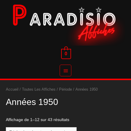
Aller
au
contenu
0
Menu
principal
Accueil
/
Toutes Les Affiches
/
Période
/ Années 1950
Années 1950
Affichage de 1–12 sur 43 résultats