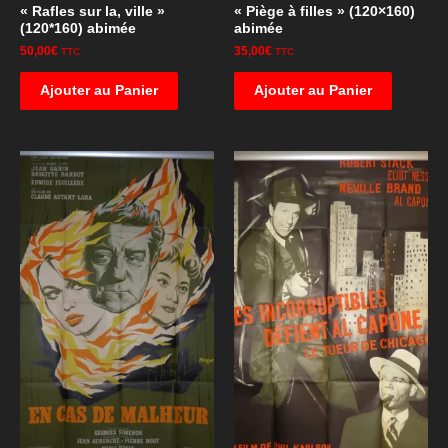
« Rafles sur la, ville »
« Piège à filles » (120×160)
(120*160) abimée
abimée
50,00
€
35,00
€
TTC
TTC
Ajouter au Panier
Ajouter au Panier