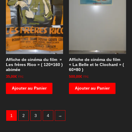
Affiche de cinéma du film »
Affiche de cinéma du film
Les frères Rico » ( 120×160 )
« La Belle et le Clochard » (
abimée
60×80 )
35,00
€
500,00
€
TTC
TTC
Ajouter au Panier
Ajouter au Panier
1
2
3
4
→