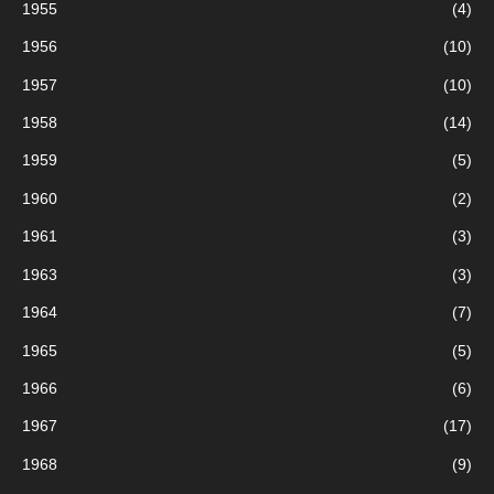
1955
(4)
o
u
1956
(10)
r
1957
(10)
1958
(14)
:
1959
(5)
1960
(2)
1961
(3)
1963
(3)
1964
(7)
1965
(5)
1966
(6)
1967
(17)
1968
(9)