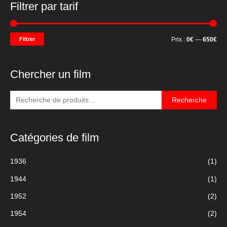
Filtrer par tarif
P
P
Filtrer
Prix :
0€
—
650€
r
r
i
i
Chercher un film
x
x
m
m
R
Recherche
i
a
e
c
n
x
Catégories de film
h
e
1936
(1)
r
1944
(1)
c
h
1952
(2)
e
1954
(2)
p