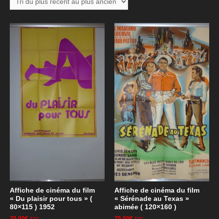
Affiche de cinéma du film
Affiche de cinéma du film
« Du plaisir pour tous » (
« Sérénade au Texas »
80×115 ) 1952
abimée ( 120×160 )
35,00
€
75,00
€
TTC
TTC