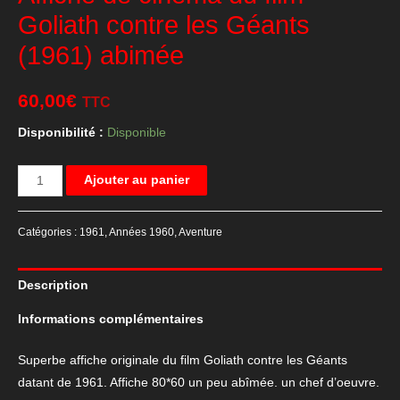
Goliath contre les Géants
(1961) abimée
60,00
€
TTC
Disponibilité :
Disponible
quantité
Ajouter au panier
de
Affiche
Catégories :
1961
,
Années 1960
,
Aventure
de
cinéma
Description
du
film
Informations complémentaires
Goliath
contre
Superbe affiche originale du film Goliath contre les Géants
les
datant de 1961. Affiche 80*60 un peu abîmée. un chef d’oeuvre.
Géants