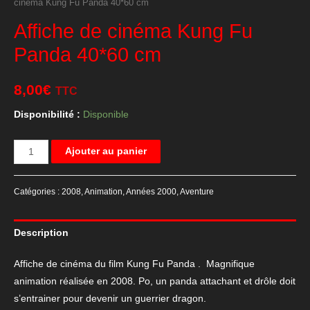
cinéma Kung Fu Panda 40*60 cm
Affiche de cinéma Kung Fu
Panda 40*60 cm
8,00
€
TTC
Disponibilité :
Disponible
quantité
Ajouter au panier
de
Affiche
Catégories :
2008
,
Animation
,
Années 2000
,
Aventure
de
cinéma
Description
Kung
Fu
Affiche de cinéma du film Kung Fu Panda . Magnifique
Panda
animation réalisée en 2008. Po, un panda attachant et drôle doit
40*60
s’entrainer pour devenir un guerrier dragon.
cm