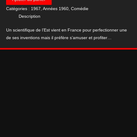
Affiche
Catégories :
1967
,
Années 1960
,
Comédie
de
Description
cinéma
du
Un scientifique de l’Est vient en France pour perfectionner une
film
de ses inventions mais il préfère s’amuser et profiter…
"Le
grand
bidule"
(55x80)