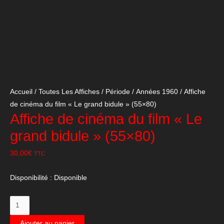
Accueil
/
Toutes Les Affiches
/
Période
/
Années 1960
/ Affiche
de cinéma du film « Le grand bidule » (55×80)
Affiche de cinéma du film « Le
grand bidule » (55×80)
30,00
€
TTC
Disponibilité :
Disponible
quantité
de
Ajouter au panier