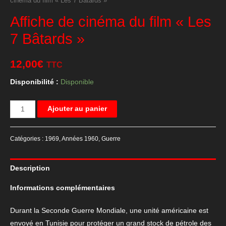
cinéma du film « Les 7 Bâtards »
Affiche de cinéma du film « Les
7 Bâtards »
12,00
€
TTC
Disponibilité :
Disponible
quantité
Ajouter au panier
de
Affiche
Catégories :
1969
,
Années 1960
,
Guerre
de
cinéma
Description
du
film
Informations complémentaires
"Les
7
Durant la Seconde Guerre Mondiale, une unité américaine est
Bâtards"
envoyé en Tunisie pour protéger un grand stock de pétrole des