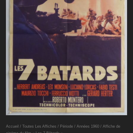
Accueil
/
Toutes Les Affiches
/
Période
/
Années 1960
/ Affiche de