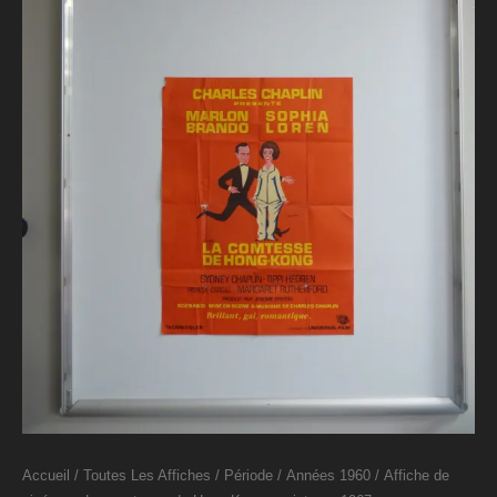
Accueil
/
Toutes Les Affiches
/
Période
/
Années 1960
/ Affiche de