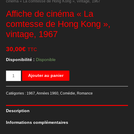
cinéma « La comtesse de Hong Kong », vintage, 1967
Affiche de cinéma « La
comtesse de Hong Kong »,
vintage, 1967
30,00
€
TTC
Disponibilité :
Disponible
quantité
Ajouter au panier
de
Affiche
Catégories :
1967
,
Années 1960
,
Comédie
,
Romance
de
cinéma
Description
"La
comtesse
Informations complémentaires
de
Hong