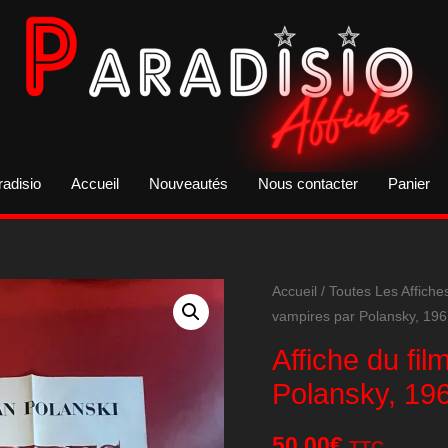
radisio
Accueil
Nouveautés
Nous contacter
Panier
Accueil
/
Toutes Les Affiche
vampires par Polansky, 19
Affiche du fi
Polansky, 19
50,00
€
TTC