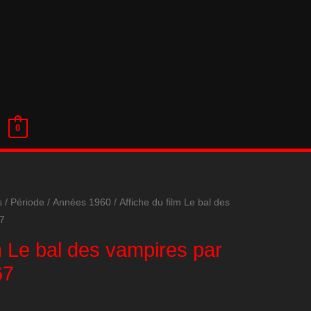
0
s
/
Période
/
Années 1960
/ Affiche du film Le bal des
67
lm Le bal des vampires par
67