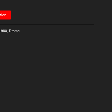
nier
1980
,
Drame