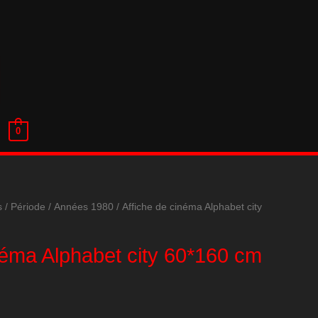
0
s
/
Période
/
Années 1980
/ Affiche de cinéma Alphabet city
néma Alphabet city 60*160 cm