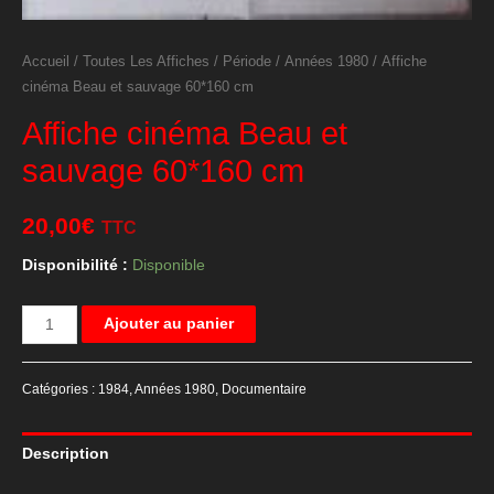
Accueil
/
Toutes Les Affiches
/
Période
/
Années 1980
/ Affiche
cinéma Beau et sauvage 60*160 cm
Affiche cinéma Beau et
sauvage 60*160 cm
20,00
€
TTC
Disponibilité :
Disponible
quantité
Ajouter au panier
de
Affiche
Catégories :
1984
,
Années 1980
,
Documentaire
cinéma
Beau
Description
et
sauvage