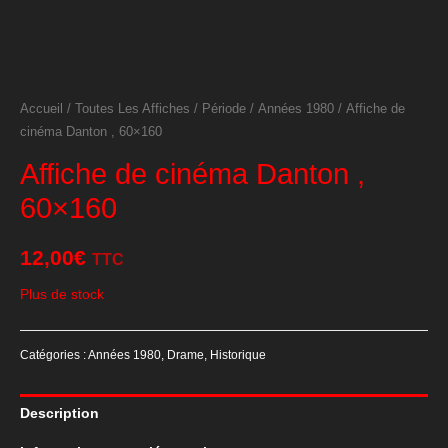
Accueil
/
Toutes Les Affiches
/
Période
/
Années 1980
/ Affiche de
cinéma Danton , 60×160
Affiche de cinéma Danton ,
60×160
12,00
€
TTC
Plus de stock
Catégories :
Années 1980
,
Drame
,
Historique
Description