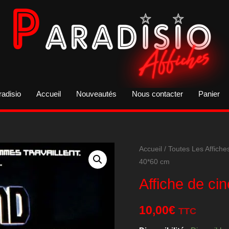
radisio
Accueil
Nouveautés
Nous contacter
Panier
Accueil
/
Toutes Les Affiche
40*60 cm
Affiche de c
10,00
€
TTC