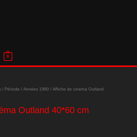
0
s
/
Période
/
Années 1980
/ Affiche de cinéma Outland
inéma Outland 40*60 cm