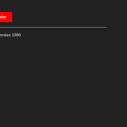
nier
nnées 1980