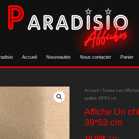
radisio
Accueil
Nouveautés
Nous contacter
Panier
Accueil
/
Toutes Les Affiche
quilles 39*53 cm
Affiche Un ch
39*53 cm
10,00
€
TTC