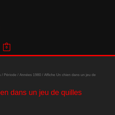
0
s
/
Période
/
Années 1980
/ Affiche Un chien dans un jeu de
ien dans un jeu de quilles