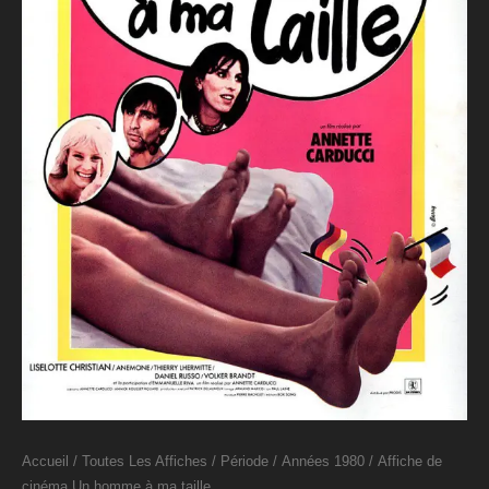
Accueil
/
Toutes Les Affiches
/
Période
/
Années 1980
/ Affiche de
cinéma Un homme à ma taille