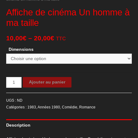
Affiche de cinéma Un homme à
ma taille
10,00
€
–
20,00
€
TTC
Dimensions
quantité
Ajouter au panier
de
Affiche
UGS :
ND
de
Catégories :
1983
,
Années 1980
,
Comédie
,
Romance
cinéma
Un
Description
homme
à