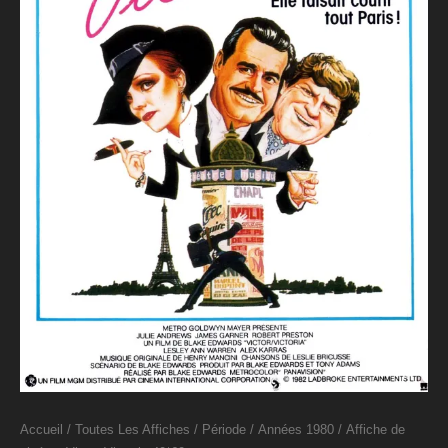
Accueil
/
Toutes Les Affiches
/
Période
/
Années 1980
/ Affiche de