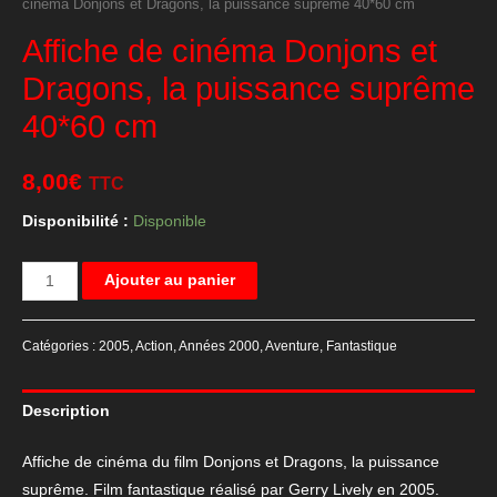
cinéma Donjons et Dragons, la puissance suprême 40*60 cm
Affiche de cinéma Donjons et
Dragons, la puissance suprême
40*60 cm
8,00
€
TTC
Disponibilité :
Disponible
quantité
Ajouter au panier
de
Affiche
Catégories :
2005
,
Action
,
Années 2000
,
Aventure
,
Fantastique
de
cinéma
Description
Donjons
et
Affiche de cinéma du film Donjons et Dragons, la puissance
Dragons,
suprême. Film fantastique réalisé par Gerry Lively en 2005.
la