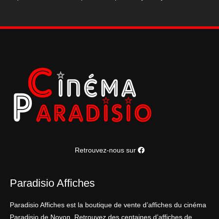
puissance
suprême
40*60
cm
Retrouvez-nous sur
Paradisio Affiches
Paradisio Affiches est la boutique de vente d’affiches du cinéma
Paradisio de Noyon. Retrouvez des centaines d’affiches de