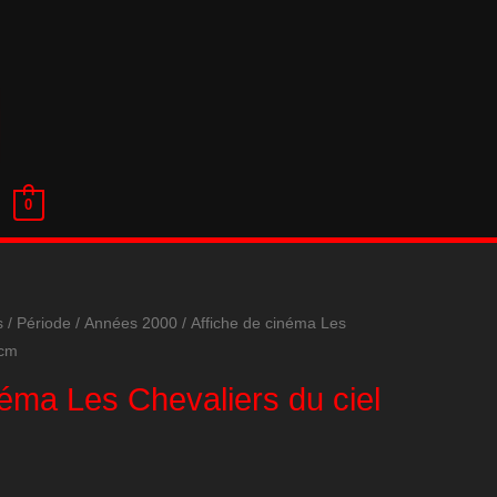
0
s
/
Période
/
Années 2000
/ Affiche de cinéma Les
 cm
néma Les Chevaliers du ciel