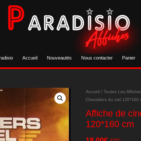
radisio
Accueil
Nouveautés
Nous contacter
Panier
Accueil
/
Toutes Les Affiche
Chevaliers du ciel 120*160
Affiche de ci
120*160 cm
18,00
€
TTC