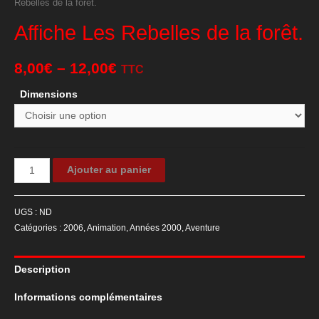
Rebelles de la forêt.
Affiche Les Rebelles de la forêt.
8,00
€
–
12,00
€
TTC
Dimensions
quantité
Ajouter au panier
de
Affiche
UGS :
ND
Les
Catégories :
2006
,
Animation
,
Années 2000
,
Aventure
Rebelles
de
Description
la
forêt.
Informations complémentaires