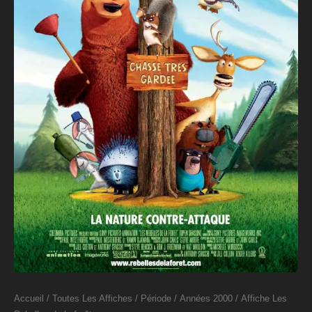
Accueil
/
Toutes Les Affiches
/
Période
/
Années 2000
/ Affiche Les